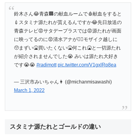
鈴木さん😂青森🏢の献血ルームで🩸献血をすると
💉スタミナ源たれが貰えるんですか😂先日放送の
青森テレビ😡サタデープラスでは😡源たれが画面
に映ってるのに😡清水アナが🙋‍♀️モザイク越しに
🥺まずい🤮買いたくない🤮何これ🤮と一切源たれ
が紹介されませんでした😭 みいは源たれ大好き
です😭😭
#radimott
pic.twitter.com/V1gxlRp8ea
— 三沢市みいちゃん👩 (@michanmisawashi)
March 1, 2022
スタミナ源たれとゴールドの違い