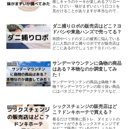
推しキャラのケーキが楽しめるプリロー
ル。ひどい・味がまずいという口コミを
見かけることがありますが本当なのでし
ょうか？⇒プリロール公式サイトを見て
みるプリロールってひどいの？結論から
言いますと普通に美味しいです。しか
ダニ捕りロボの販売店はどこ？ヨ
日用品
し、プリロールケーキは「美...
ドバシや東急ハンズで売ってる？
布団やベッドのダニの被害に悩んでいる
人に人気のダニ捕りロボですが販売店は
どこにあるのでしょうか？ヨドバシや東
急ハンズでは売られているのでしょう
か？どこで売ってるのか調べてみまし
た！＼送料無料＆2％ポイント付／⇒【最
サンデーマウンテンに偽物の商品
日用品
安値】公式サイトでダニ捕り...
はある？本物なのか調査してみ
た！
サンデーマウンテンの商品は偽物？本
物？サンデーマウンテンの取り扱い商品
にはパタゴニアやアークテリクスなどの
ブランド品や寝具、テントのなどの高価
格帯の商品が多数あり、間違いなく本物
なのか心配する方もあると思います。す
シックスチェンジの販売店はど
日用品
べて本物です。偽物はありま...
こ？ドンキホーテで買える？
着るだけで簡単に筋トレ、ダイエットの
サポートができるシックスチェンジです
がどこで販売しているのでしょうか？＼