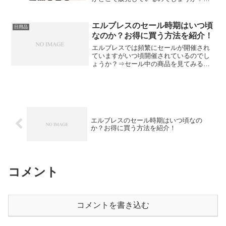
返品補償付き！3枚以上なら送料無料／
⇒【最安値】公式サイトでシックチェン
ジを購入するシックスチェンジの販売店
エルブレスのセール時期はいつ頃
日用品
一覧シックスチェンジは ...
なのか？お得に買う方法を紹介！
エルブレスでは頻繁にセールが開催され
ていますがいつ頃開催されているのでし
ょうか？⇒セール中の商品を見てみる
【エルブレス公式サイトに移動】エルブ
レスのセール時期はいつ？エルブレスの
セールは9月と年末年始に行われる場合が
多いです。9月コールマン...
エルブレスのセール時期はいつ頃なの
か？お得に買う方法を紹介！
コメント
コメントを書き込む