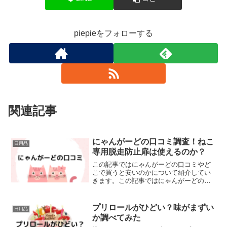
piepieをフォローする
関連記事
にゃんがーどの口コミ調査！ねこ
日用品
専用脱走防止扉は使えるのか？
この記事ではにゃんがーどの口コミやど
こで買うと安いのかについて紹介してい
きます。この記事ではにゃんがーどの口
コミやどこで買うと安いのかについて紹
介していきます。にゃんがーどの口コミ
ねこ工房さんから、にゃんがーどが届き
プリロールがひどい？味がまずい
日用品
ました〜??週末まで待て...
か調べてみた